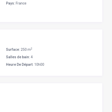
Pays:
France
tera à vous détendre au bord de la piscine à débordement, en
rganiser vos soirées autour d’une plancha devant le coucher
lle.
2
Surface:
250 m
Salles de bain:
4
Heure De Départ:
10h00