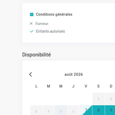
Conditions générales
Fumeur
Enfants autorisés
Disponibilité
août 2026
L
M
M
J
V
S
D
1
2
7
8
9
3
4
5
6