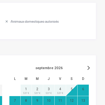
Animaux domestiques autorisés
septembre 2026
L
M
M
J
V
S
D
1
2
3
4
5
6
537 €
537 €
537 €
537 €
7
8
9
10
11
12
13