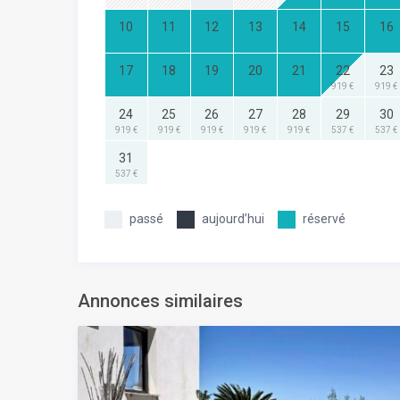
10
11
12
13
14
15
16
17
18
19
20
21
22
23
919 €
919 €
24
25
26
27
28
29
30
919 €
919 €
919 €
919 €
919 €
537 €
537 €
31
537 €
passé
aujourd’hui
réservé
Annonces similaires