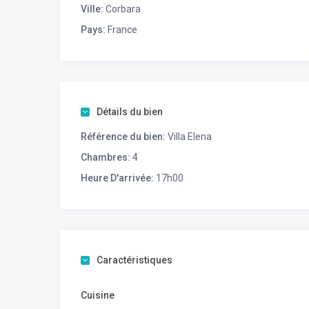
Ville:
Corbara
Parking extérieur pour plusieurs véhicules.
Pays:
France
L’espace terrasse et son mobilier agréable vous invi
admirant les couleurs changeantes de la mer, ou à o
de soleil.
Pour des vacances inoubliables entre amis ou en fami
Détails du bien
Référence du bien:
Villa Elena
Chambres:
4
Heure D'arrivée:
17h00
Caractéristiques
Cuisine