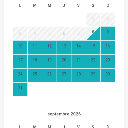
L
M
M
J
V
S
D
1
2
8
9
3
4
5
6
7
10
11
12
13
14
15
16
17
18
19
20
21
22
23
24
25
26
27
28
29
30
31
septembre 2026
L
M
M
J
V
S
D