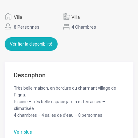
Villa
Villa
8 Personnes
4 Chambres
Vérifier la disponibilité
Description
Très belle maison, en bordure du charmant village de
Pigna.
Piscine – très belle espace jardin et terrasses –
climatisée
4 chambres – 4 salles de d’eau – 8 personnes
A 5 minute à pied du village touristique de Pigna et des
Voir plus
restaurants et bars, en suivant un petit sentier bordé de