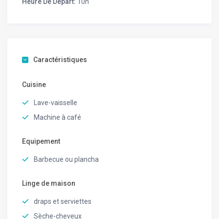
Heure De Départ:
10h
Le village de Pigna accessible à pied abrite plusieurs
restaurants, bars et artisans, ainsi qu’un programme
musical d’exception.
Une maison de caractère, familiale et paisible, située
dans l’un des plus beaux villages de la Balagne. Un
Caractéristiques
endroit magique pour des vacances inoubliables.
Cuisine
Lave-vaisselle
Machine à café
Equipement
Barbecue ou plancha
Linge de maison
draps et serviettes
Sèche-cheveux