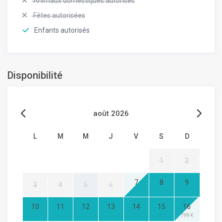
Animaux domestiques autorisés
Fêtes autorisées
Enfants autorisés
Disponibilité
août 2026
L
M
M
J
V
S
D
1
2
7
8
9
3
4
5
6
10
11
12
13
14
15
16
799 €