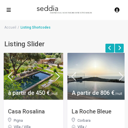
Accueil
Listing Shortcodes
Listing Slider
A partir de 806 €
A partir de 457 €
t
/nuit
/nui
La Roche Bleue
Casa di C.
Corbara
Corbara
Villa
/
Villa
/