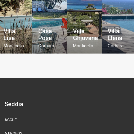
Villa
Casa
Villa
Villa
Lisa
Posa
Ghjuvana
Elena
Monticello
Corbara
Monticello
Corbara
Seddia
ACCUEIL
A PROPOS