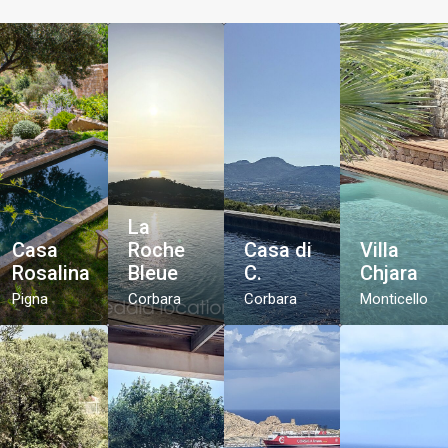
La
Casa
Roche
Casa di
Villa
Rosalina
Bleue
C.
Chjara
Pigna
Corbara
Corbara
Monticello