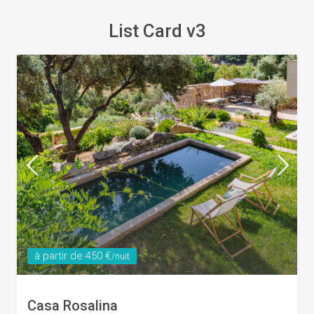
List Card v3
à partir de 450 €
/nuit
Casa Rosalina