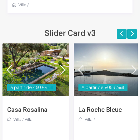
Villa
/
Slider Card v3
à partir de 450 €
A partir de 806 €
/nuit
/nuit
Casa Rosalina
La Roche Bleue
Villa
/
Villa
Villa
/