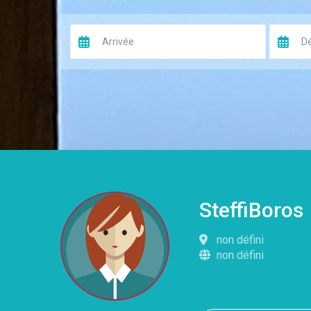
SteffiBoros
non défini
non défini