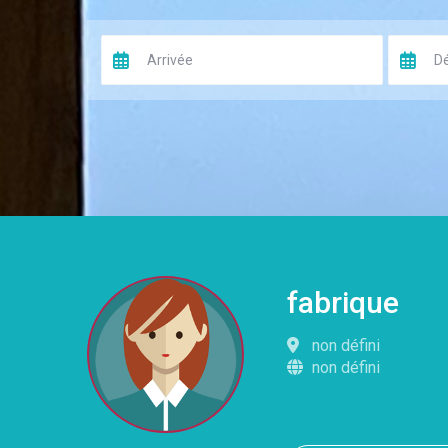
fabrique
non défini
non défini