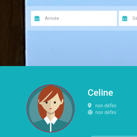
Celine
non défini
non défini